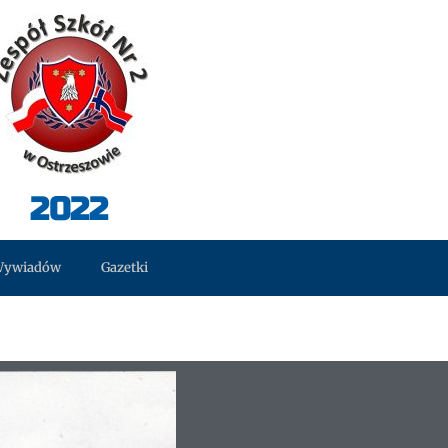
2022
Wywiadów
Gazetki