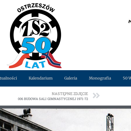
tualności
Kalendarium
Galeria
Monografia
50 
NASTĘPNE ZDJĘCIE
006 BUDOWA SALI GIMNASTYCZNEJ 1971-72