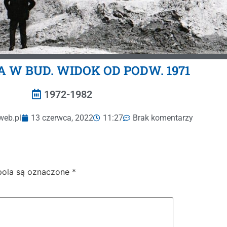
A W BUD. WIDOK OD PODW. 1971
1972-1982
web.pl
13 czerwca, 2022
11:27
Brak komentarzy
ola są oznaczone
*