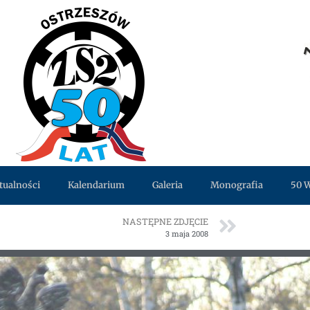
tualności
Kalendarium
Galeria
Monografia
50 
NASTĘPNE ZDJĘCIE
3 maja 2008