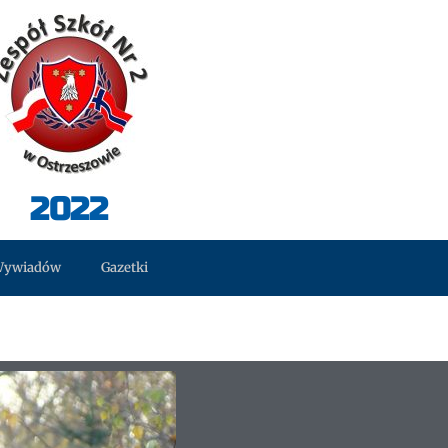
2022
Wywiadów
Gazetki