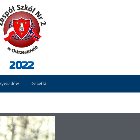
2022
Wywiadów
Gazetki