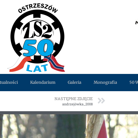
tualności
Kalendarium
Galeria
Monografia
50 
NASTĘPNE ZDJĘCIE
andrzejówka_2008