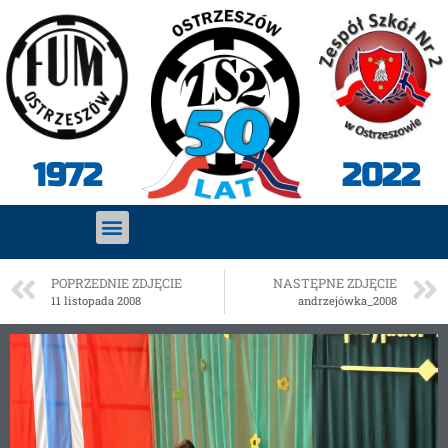
2022
1972
POPRZEDNIE ZDJĘCIE
NASTĘPNE ZDJĘCIE
11 listopada 2008
andrzejówka_2008