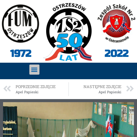
2022
1972
POPRZEDNIE ZDJĘCIE
NASTĘPNE ZDJĘCIE
Apel Papieski
Apel Papieski