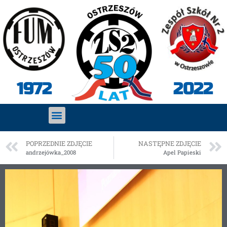
2022
1972
POPRZEDNIE ZDJĘCIE
NASTĘPNE ZDJĘCIE
andrzejówka_2008
Apel Papieski