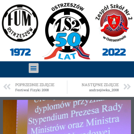
2022
1972
POPRZEDNIE ZDJĘCIE
NASTĘPNE ZDJĘCIE
Festiwal Fizyki 2008
andrzejówka_2008