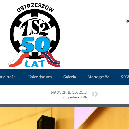
tualności
Kalendarium
Galeria
Monografia
50 
NASTĘPNE ZDJĘCIE
31 ‎grudnia ‎2006