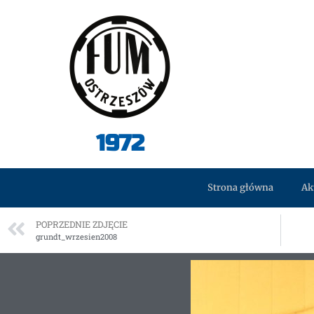
1972
Strona główna
Ak
POPRZEDNIE ZDJĘCIE
grundt_wrzesien2008