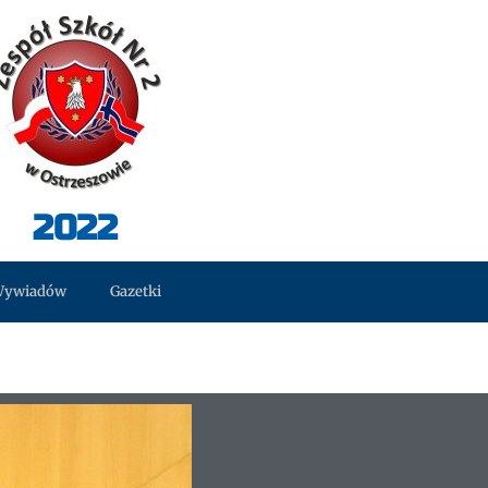
2022
Wywiadów
Gazetki