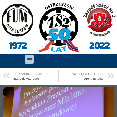
2022
1972
POPRZEDNIE ZDJĘCIE
NASTĘPNE ZDJĘCIE
andrzejówka_2008
Apel Papieski