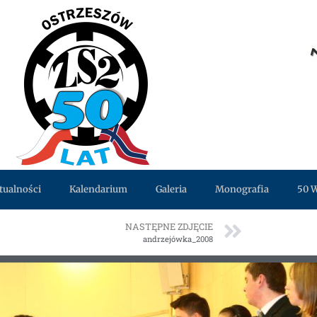
tualności
Kalendarium
Galeria
Monografia
50 
NASTĘPNE ZDJĘCIE
andrzejówka_2008