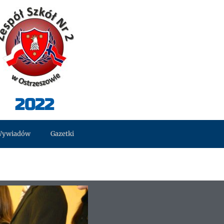
2022
Wywiadów
Gazetki