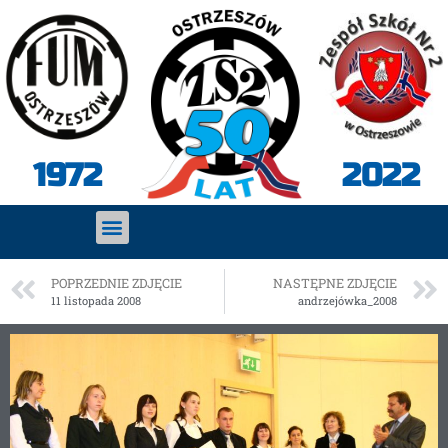
2022
1972
POPRZEDNIE ZDJĘCIE
NASTĘPNE ZDJĘCIE
11 listopada 2008
andrzejówka_2008