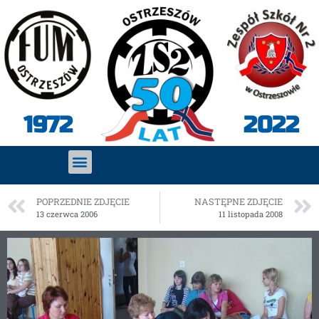
2022
1972
POPRZEDNIE ZDJĘCIE
NASTĘPNE ZDJĘCIE
13 czerwca 2006
11 listopada 2008