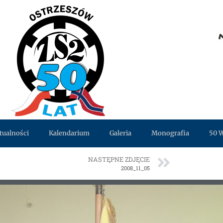
tualności
Kalendarium
Galeria
Monografia
50 
NASTĘPNE ZDJĘCIE
2008_11_05