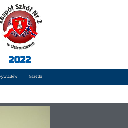
2022
Wywiadów
Gazetki