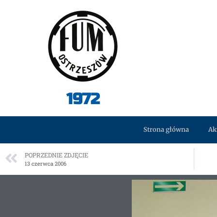
1972
Strona główna
Ak
POPRZEDNIE ZDJĘCIE
13 czerwca 2006