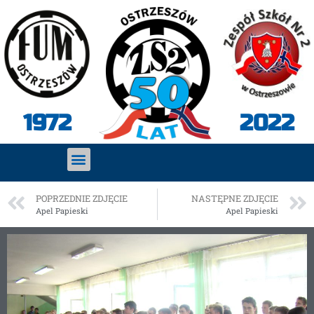
2022
1972
POPRZEDNIE ZDJĘCIE
NASTĘPNE ZDJĘCIE
Apel Papieski
Apel Papieski