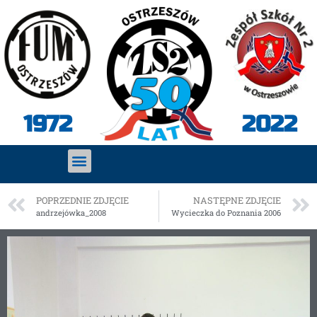
2022
1972
POPRZEDNIE ZDJĘCIE
NASTĘPNE ZDJĘCIE
andrzejówka_2008
Wycieczka do Poznania 2006