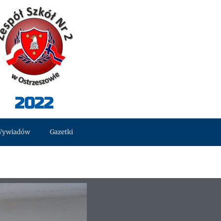
2022
Wywiadów
Gazetki