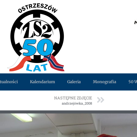
tualności
Kalendarium
Galeria
Monografia
50 
NASTĘPNE ZDJĘCIE
andrzejówka_2008