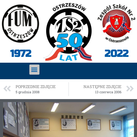
2022
1972
POPRZEDNIE ZDJĘCIE
NASTĘPNE ZDJĘCIE
5 grudnia 2008
13 czerwca 2006