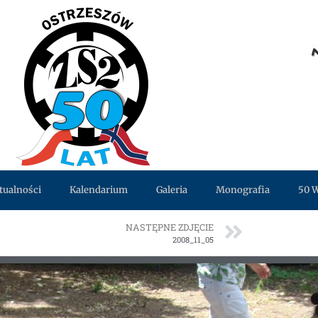
tualności
Kalendarium
Galeria
Monografia
50 
NASTĘPNE ZDJĘCIE
2008_11_05