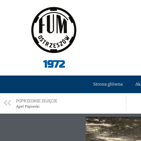
1972
Strona główna
Ak
POPRZEDNIE ZDJĘCIE
Apel Papieski