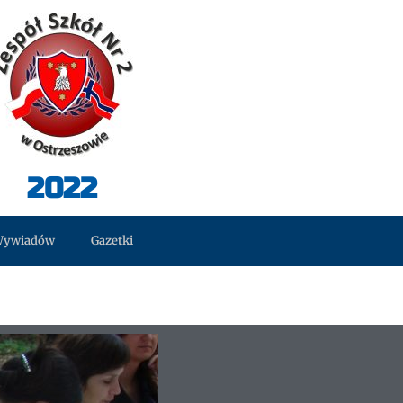
2022
Wywiadów
Gazetki