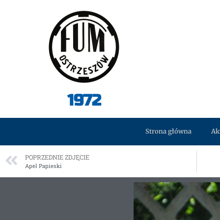
1972
Strona główna
Ak
POPRZEDNIE ZDJĘCIE
Apel Papieski