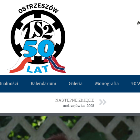
tualności
Kalendarium
Galeria
Monografia
50 
NASTĘPNE ZDJĘCIE
andrzejówka_2008