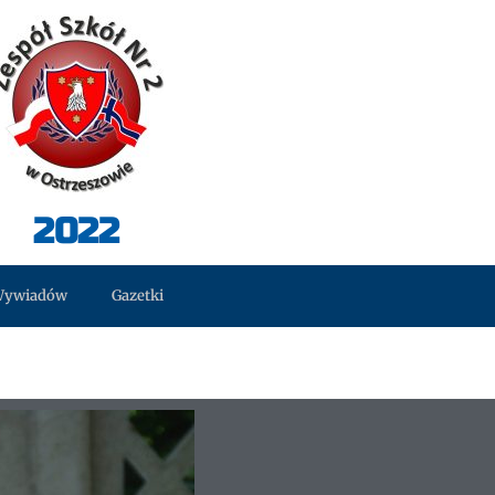
2022
Wywiadów
Gazetki