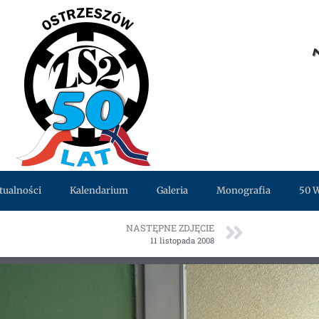
tualności
Kalendarium
Galeria
Monografia
50 
NASTĘPNE ZDJĘCIE
11 listopada 2008