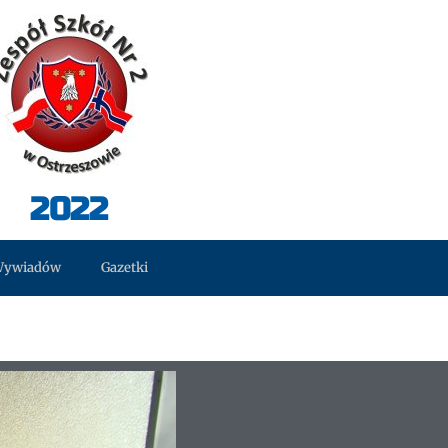
2022
Wywiadów
Gazetki