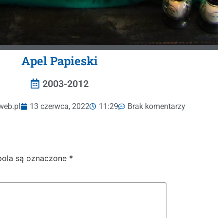
Apel Papieski
2003-2012
web.pl
13 czerwca, 2022
11:29
Brak komentarzy
ola są oznaczone
*