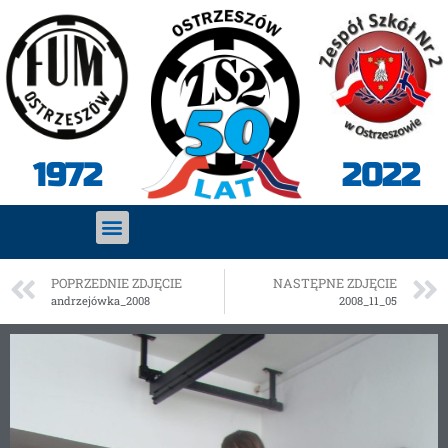
2022
1972
POPRZEDNIE ZDJĘCIE
NASTĘPNE ZDJĘCIE
andrzejówka_2008
2008_11_05