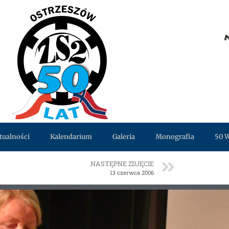
tualności
Kalendarium
Galeria
Monografia
50 
NASTĘPNE ZDJĘCIE
13 czerwca 2006