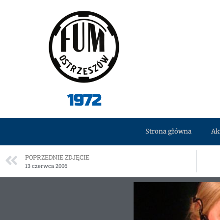
1972
Strona główna
Ak
POPRZEDNIE ZDJĘCIE
13 czerwca 2006