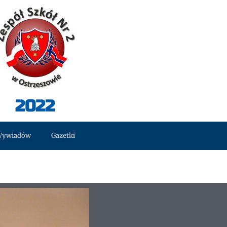
2022
Wywiadów
Gazetki