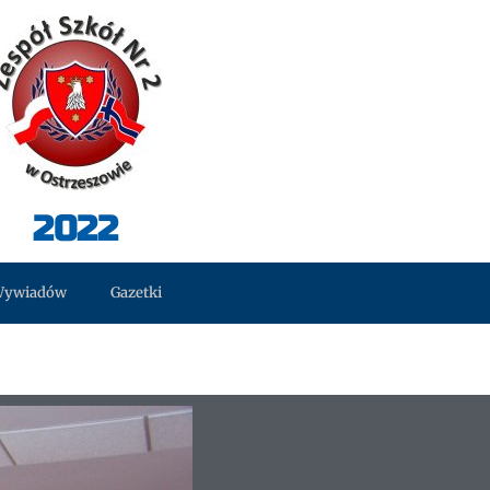
2022
Wywiadów
Gazetki