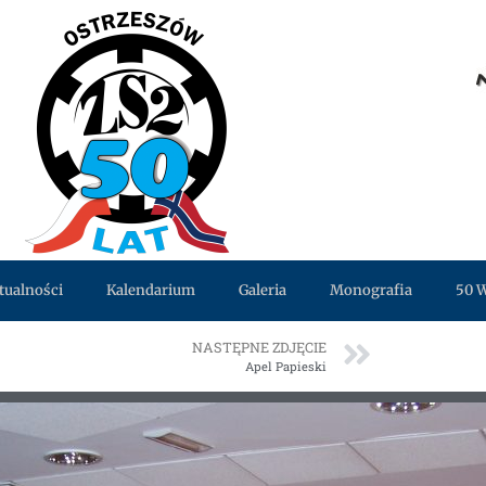
tualności
Kalendarium
Galeria
Monografia
50 
NASTĘPNE ZDJĘCIE
Apel Papieski