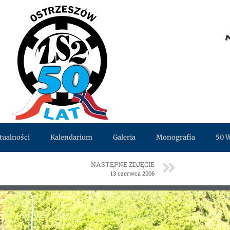
tualności
Kalendarium
Galeria
Monografia
50 
NASTĘPNE ZDJĘCIE
13 czerwca 2006