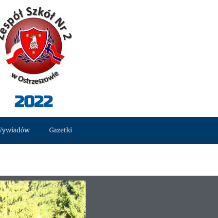
2022
Wywiadów
Gazetki