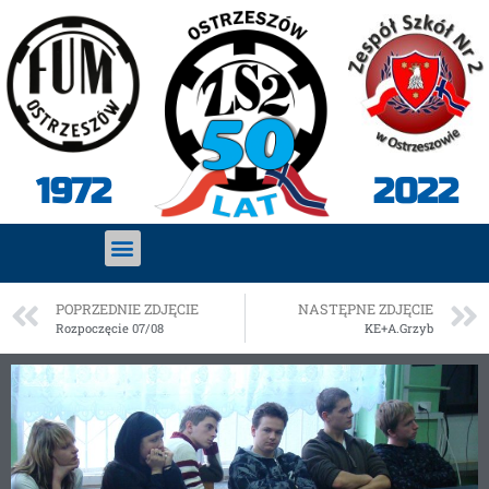
2022
1972
POPRZEDNIE ZDJĘCIE
NASTĘPNE ZDJĘCIE
Rozpoczęcie 07/08
KE+A.Grzyb