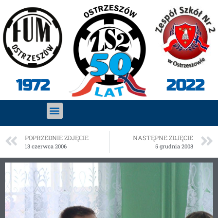
2022
1972
POPRZEDNIE ZDJĘCIE
NASTĘPNE ZDJĘCIE
13 czerwca 2006
5 grudnia 2008