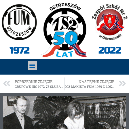
2022
1972
POPRZEDNIE ZDJĘCIE
NASTĘPNE ZDJĘCIE
GRUPOWE IIIC 1972-73 ŚLUSARZ-MECHANIK
002 MAKIETA FUM 1969 Z LOKALIZACJĄ SZKOŁY