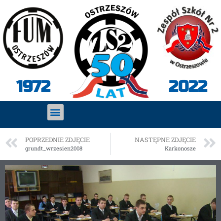
2022
1972
POPRZEDNIE ZDJĘCIE
NASTĘPNE ZDJĘCIE
grundt_wrzesien2008
Karkonosze