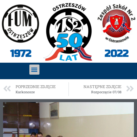
2022
1972
POPRZEDNIE ZDJĘCIE
NASTĘPNE ZDJĘCIE
Karkonosze
Rozpoczęcie 07/08