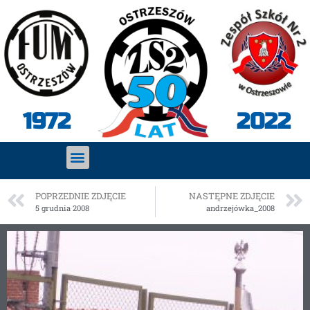
2022
1972
POPRZEDNIE ZDJĘCIE
NASTĘPNE ZDJĘCIE
5 grudnia 2008
andrzejówka_2008