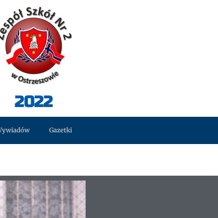
2022
Wywiadów
Gazetki