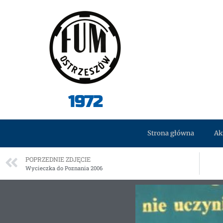
1972
Strona główna
Ak
POPRZEDNIE ZDJĘCIE
Wycieczka do Poznania 2006