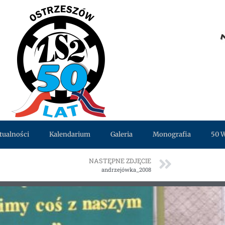
tualności
Kalendarium
Galeria
Monografia
50 
NASTĘPNE ZDJĘCIE
andrzejówka_2008