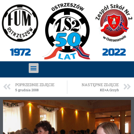
2022
1972
POPRZEDNIE ZDJĘCIE
NASTĘPNE ZDJĘCIE
5 grudnia 2008
KE+A.Grzyb