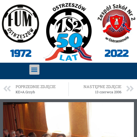
2022
1972
POPRZEDNIE ZDJĘCIE
NASTĘPNE ZDJĘCIE
KE+A.Grzyb
13 czerwca 2006