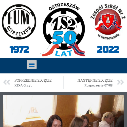
2022
1972
POPRZEDNIE ZDJĘCIE
NASTĘPNE ZDJĘCIE
KE+A.Grzyb
Rozpoczęcie 07/08