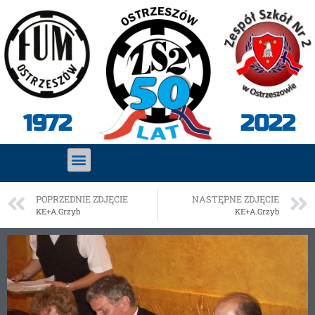
2022
1972
POPRZEDNIE ZDJĘCIE
NASTĘPNE ZDJĘCIE
KE+A.Grzyb
KE+A.Grzyb