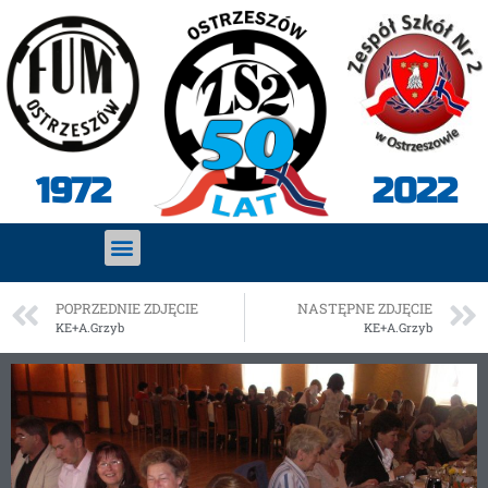
2022
1972
POPRZEDNIE ZDJĘCIE
NASTĘPNE ZDJĘCIE
KE+A.Grzyb
KE+A.Grzyb