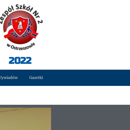
2022
Wywiadów
Gazetki