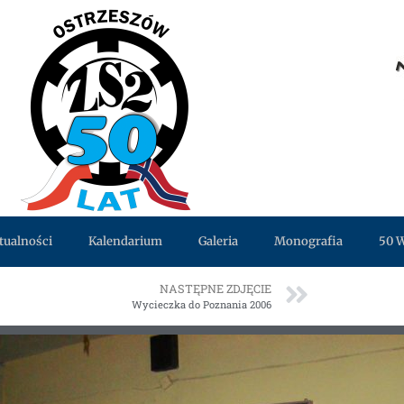
tualności
Kalendarium
Galeria
Monografia
50 
NASTĘPNE ZDJĘCIE
Wycieczka do Poznania 2006