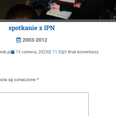
spotkanie z IPN
2003-2012
web.pl
13 czerwca, 2022
11:32
Brak komentarzy
ola są oznaczone
*