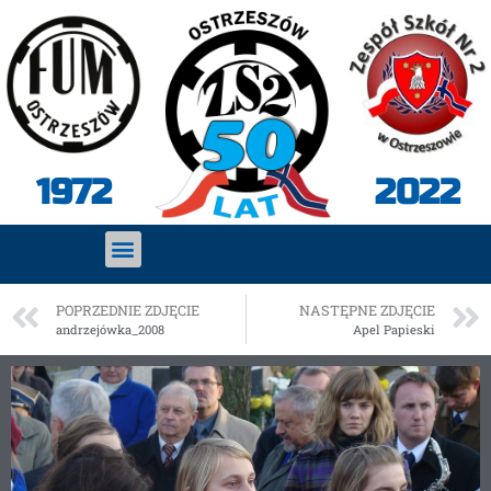
2022
1972
POPRZEDNIE ZDJĘCIE
NASTĘPNE ZDJĘCIE
andrzejówka_2008
Apel Papieski