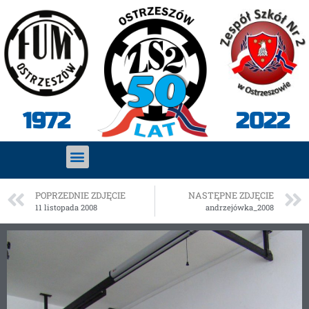
2022
1972
POPRZEDNIE ZDJĘCIE
NASTĘPNE ZDJĘCIE
11 listopada 2008
andrzejówka_2008