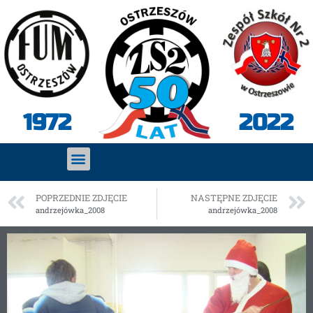
2022
1972
POPRZEDNIE ZDJĘCIE
NASTĘPNE ZDJĘCIE
andrzejówka_2008
andrzejówka_2008