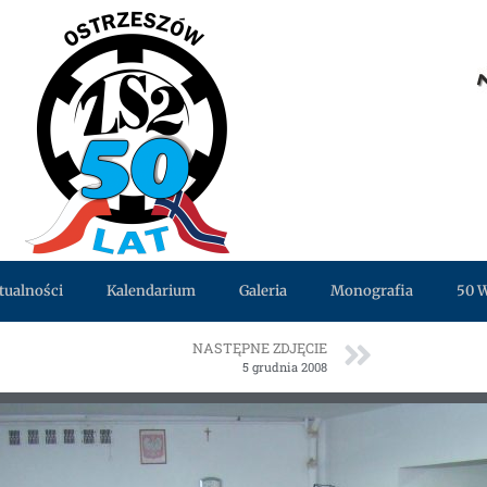
tualności
Kalendarium
Galeria
Monografia
50 
NASTĘPNE ZDJĘCIE
5 grudnia 2008