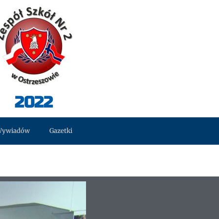
2022
Wywiadów
Gazetki