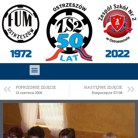
2022
1972
POPRZEDNIE ZDJĘCIE
NASTĘPNE ZDJĘCIE
13 czerwca 2006
Rozpoczęcie 07/08