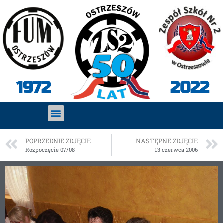
2022
1972
POPRZEDNIE ZDJĘCIE
NASTĘPNE ZDJĘCIE
Rozpoczęcie 07/08
13 czerwca 2006