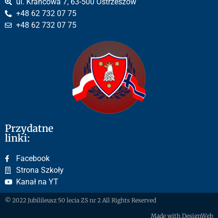
ul. Krańcowa 7, 63-500 Ostrzeszów
+48 62 732 07 75
+48 62 732 07 75
Przydatne
linki:
Facebook
Strona Szkoły
Kanał na YT
© 2022 Jubilileusz 50 lecia ZS nr 2 All Rights Reserved
Made with DesignWeb