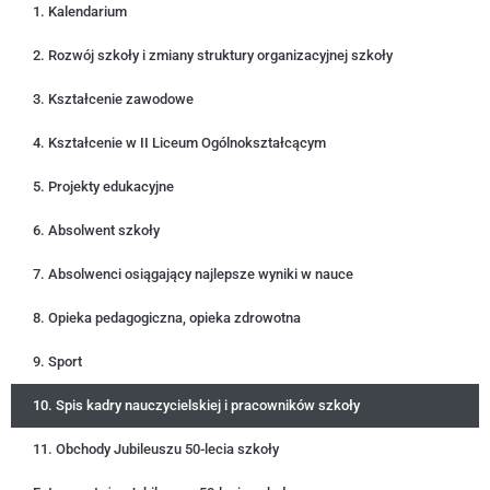
1. Kalendarium
2. Rozwój szkoły i zmiany struktury organizacyjnej szkoły
3. Kształcenie zawodowe
4. Kształcenie w II Liceum Ogólnokształcącym
5. Projekty edukacyjne
6. Absolwent szkoły
7. Absolwenci osiągający najlepsze wyniki w nauce
8. Opieka pedagogiczna, opieka zdrowotna
9. Sport
10. Spis kadry nauczycielskiej i pracowników szkoły
11. Obchody Jubileuszu 50-lecia szkoły