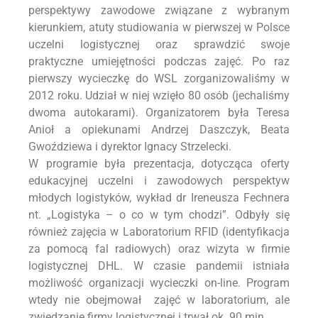
perspektywy zawodowe związane z wybranym
kierunkiem, atuty studiowania w pierwszej w Polsce
uczelni logistycznej oraz sprawdzić swoje
praktyczne umiejętności podczas zajęć. Po raz
pierwszy wycieczkę do WSL zorganizowaliśmy w
2012 roku. Udział w niej wzięło 80 osób (jechaliśmy
dwoma autokarami). Organizatorem była Teresa
Anioł a opiekunami Andrzej Daszczyk, Beata
Gwoździewa i dyrektor Ignacy Strzelecki.
W programie była prezentacja, dotycząca oferty
edukacyjnej uczelni i zawodowych perspektyw
młodych logistyków, wykład dr Ireneusza Fechnera
nt. „Logistyka – o co w tym chodzi”. Odbyły się
również zajęcia w Laboratorium RFID (identyfikacja
za pomocą fal radiowych) oraz wizyta w firmie
logistycznej DHL. W czasie pandemii istniała
możliwość organizacji wycieczki on-line. Program
wtedy nie obejmował zajęć w laboratorium, ale
zwiedzanie firmy logistycznej i trwał ok. 90 min.