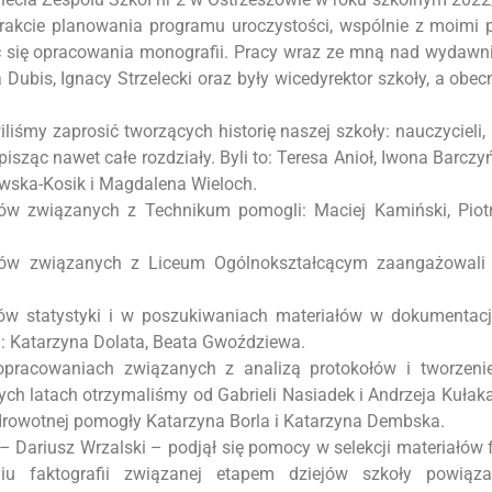
trakcie planowania programu uroczystości, wspólnie z moimi 
ć się opracowania monografii. Pracy wraz ze mną nad wydawnic
 Dubis, Ignacy Strzelecki oraz były wicedyrektor szkoły, a obe
iśmy zaprosić tworzących historię naszej szkoły: nauczycieli
isząc nawet całe rozdziały. Byli to: Teresa Anioł, Iwona Barczy
owska-Kosik i Magdalena Wieloch.
ów związanych z Technikum pomogli: Maciej Kamiński, Piotr 
łów związanych z Liceum Ogólnokształcącym zaangażowali 
w statystyki i w poszukiwaniach materiałów w dokumentacji 
i: Katarzyna Dolata, Beata Gwoździewa.
racowaniach związanych z analizą protokołów i tworzeni
h latach otrzymaliśmy od Gabrieli Nasiadek i Andrzeja Kułak
drowotnej pomogły Katarzyna Borla i Katarzyna Dembska.
– Dariusz Wrzalski – podjął się pomocy w selekcji materiałów f
iu faktografii związanej etapem dziejów szkoły powiąz