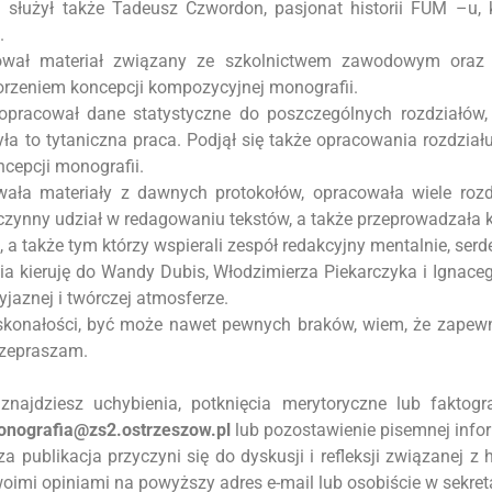
łużył także Tadeusz Czwordon, pasjonat historii FUM –u, kt
.
acował materiał związany ze szkolnictwem zawodowym oraz
orzeniem koncepcji kompozycyjnej monografii.
 opracował dane statystyczne do poszczególnych rozdziałów,
yła to tytaniczna praca. Podjął się także opracowania rozdział
cepcji monografii.
ła materiały z dawnych protokołów, opracowała wiele rozdz
 czynny udział w redagowaniu tekstów, a także przeprowadzała k
 także tym którzy wspierali zespół redakcyjny mentalnie, serde
 kieruję do Wandy Dubis, Włodzimierza Piekarczyka i Ignacego
jaznej i twórczej atmosferze.
konałości, być może nawet pewnych braków, wiem, że zapewne
przepraszam.
 znajdziesz uchybienia, potknięcia merytoryczne lub faktogr
nografia@zs2.ostrzeszow.pl
lub pozostawienie pisemnej inform
a publikacja przyczyni się do dyskusji i refleksji związanej z h
woimi opiniami na powyższy adres e-mail lub osobiście w sekreta