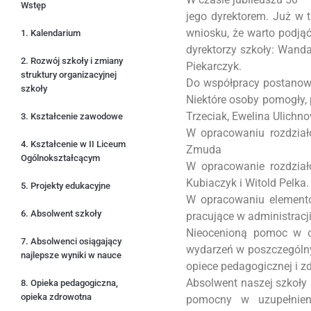
Wstęp
jego dyrektorem. Już w 
wniosku, że warto podją
1. Kalendarium
dyrektorzy szkoły: Wanda
2. Rozwój szkoły i zmiany
Piekarczyk.
struktury organizacyjnej
Do współpracy postanowil
szkoły
Niektóre osoby pomogły, p
Trzeciak, Ewelina Ulichn
3. Kształcenie zawodowe
W opracowaniu rozdział
4. Kształcenie w II Liceum
Zmuda
Ogólnokształcącym
W opracowanie rozdzia
Kubiaczyk i Witold Pelka.
5. Projekty edukacyjne
W opracowaniu elementó
6. Absolwent szkoły
pracujące w administracj
Nieocenioną pomoc w op
7. Absolwenci osiągający
wydarzeń w poszczególnyc
najlepsze wyniki w nauce
opiece pedagogicznej i z
Absolwent naszej szkoły 
8. Opieka pedagogiczna,
opieka zdrowotna
pomocny w uzupełnien