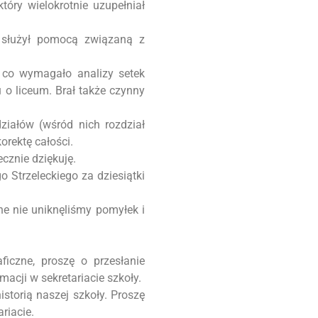
óry wielokrotnie uzupełniał
 służył pomocą związaną z
 co wymagało analizy setek
u o liceum. Brał także czynny
iałów (wśród nich rozdział
orektę całości.
cznie dziękuję.
 Strzeleckiego za dziesiątki
 nie uniknęliśmy pomyłek i
aficzne, proszę o przesłanie
acji w sekretariacie szkoły.
istorią naszej szkoły. Proszę
riacie.