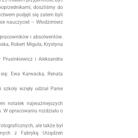
poprzednikami, doszliśmy do
twem podjęli się zatem byli
cnie nauczyciel – Włodzimierz
, pracowników i absolwentów.
ńska, Robert Miguła, Krystyna
Prusinkiewicz i Aleksandra
się: Ewa Karwacka, Renata
szkoły wzięły udział Panie
em notatek najważniejszych
a. W opracowaniu rozdziału o
otograficznych, ale także był
anych z Fabryką Urządzeń