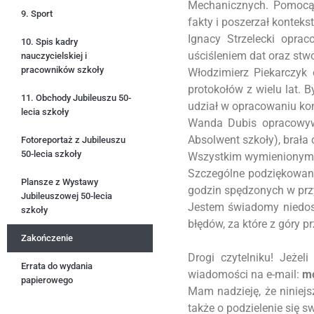
Mechanicznych. Pomocą s
9. Sport
fakty i poszerzał kontekst
Ignacy Strzelecki opr
10. Spis kadry
uściśleniem dat oraz stw
nauczycielskiej i
pracowników szkoły
Włodzimierz Piekarczyk
protokołów z wielu lat. B
11. Obchody Jubileuszu 50-
udział w opracowaniu kon
lecia szkoły
Wanda Dubis opracowywa
Absolwent szkoły), brała
Fotoreportaż z Jubileuszu
50-lecia szkoły
Wszystkim wymienionym, a
Szczególne podziękowania
Plansze z Wystawy
godzin spędzonych w przy
Jubileuszowej 50-lecia
Jestem świadomy niedos
szkoły
błędów, za które z góry 
Zakończenie
Drogi czytelniku! Jeżeli
Errata do wydania
wiadomości na e-mail:
mo
papierowego
Mam nadzieję, że niniejsz
także o podzielenie się s