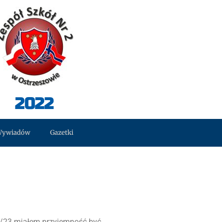
2022
Wywiadów
Gazetki
22/23 miałem przyjemność być