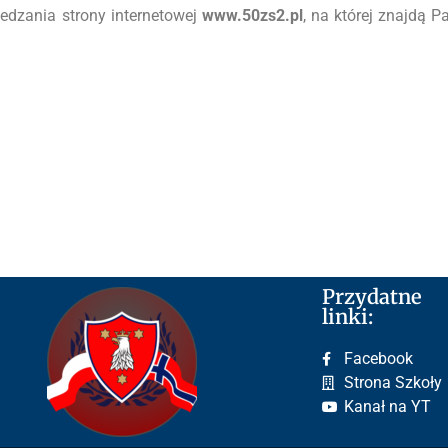
dzania strony internetowej
www.50zs2.pl
, na której znajdą P
Przydatne
linki:
Facebook
Strona Szkoły
Kanał na YT