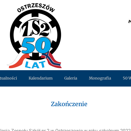
tualności
Kalendarium
Galeria
Monografia
50 
Zakończenie
 lecia Zespołu Szkół nr 2 w Ostrzeszowie w roku szkolnym 20