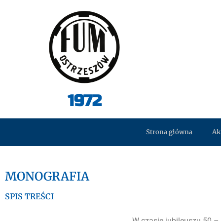
1972
Strona główna
Ak
MONOGRAFIA
SPIS TREŚCI
W czasie jubileuszu 50 –