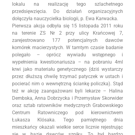
lokalu na realizację tego szlachetnego
przedsięwzięcia. Do działań organizacyjnych
dołączyła nauczycielka biologii, p. Ewa Karwacka.
Pierwsza akcja odbyła się 15 listopada 2011 roku
na terenie ZS Nr 2 przy ulicy Krańcowej 7,
zarejestrowano 177 potencjalnych dawców
komórek macierzystych. W tamtym czasie badanie
polegało – oprócz wywiadu wstępnego i
wypełnienia kwestionariusza – na pobraniu 4ml
krwi jako materiału genetycznego (dziś wystarczy
przez dłuższą chwilę trzymać patyczek w ustach i
pocierać nim o wewnętrzną ściankę policzka). Stąd
też w akcję zaangażowani byli lekarze – Halina
Dembska, Anna Dobrzycka i Przemysław Skorwider
oraz sztab ratowników medycznych Grabowskiego
Centrum Ratowniczego pod kierownictwem
Łukasza Klósaka. Tego pamiętnego dnia
mieszkańcy okazali wielkie serce licznie rejestrując
się w bazie dawców szpiku. To był bardzo