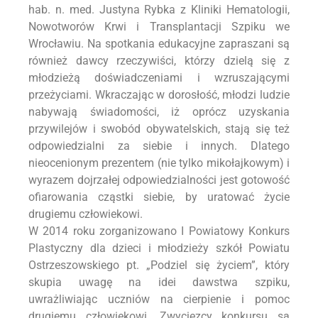
hab. n. med. Justyna Rybka z Kliniki Hematologii,
Nowotworów Krwi i Transplantacji Szpiku we
Wrocławiu. Na spotkania edukacyjne zapraszani są
również dawcy rzeczywiści, którzy dzielą się z
młodzieżą doświadczeniami i wzruszającymi
przeżyciami. Wkraczając w dorosłość, młodzi ludzie
nabywają świadomości, iż oprócz uzyskania
przywilejów i swobód obywatelskich, stają się też
odpowiedzialni za siebie i innych. Dlatego
nieocenionym prezentem (nie tylko mikołajkowym) i
wyrazem dojrzałej odpowiedzialności jest gotowość
ofiarowania cząstki siebie, by uratować życie
drugiemu człowiekowi.
W 2014 roku zorganizowano I Powiatowy Konkurs
Plastyczny dla dzieci i młodzieży szkół Powiatu
Ostrzeszowskiego pt. „Podziel się życiem”, który
skupia uwagę na idei dawstwa szpiku,
uwrażliwiając uczniów na cierpienie i pomoc
drugiemu człowiekowi. Zwycięzcy konkursu są