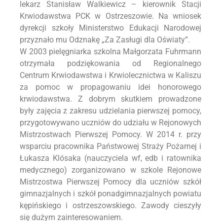
lekarz Stanisław Walkiewicz – kierownik Stacji
Krwiodawstwa PCK w Ostrzeszowie. Na wniosek
dyrekcji szkoły Ministerstwo Edukacji Narodowej
przyznało mu Odznakę „Za Zasługi dla Oświaty”.
W 2003 pielęgniarka szkolna Małgorzata Fuhrmann
otrzymała podziękowania od Regionalnego
Centrum Krwiodawstwa i Krwiolecznictwa w Kaliszu
za pomoc w propagowaniu idei honorowego
krwiodawstwa. Z dobrym skutkiem prowadzone
były zajęcia z zakresu udzielania pierwszej pomocy,
przygotowywano uczniów do udziału w Rejonowych
Mistrzostwach Pierwszej Pomocy. W 2014 r. przy
wsparciu pracownika Państwowej Straży Pożarnej i
Łukasza Klósaka (nauczyciela wf, edb i ratownika
medycznego) zorganizowano w szkole Rejonowe
Mistrzostwa Pierwszej Pomocy dla uczniów szkół
gimnazjalnych i szkół ponadgimnazjalnych powiatu
kępińskiego i ostrzeszowskiego. Zawody cieszyły
się dużym zainteresowaniem.