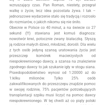
wzruszający czas. Pan Roman, niestety, przegrał
walkę o życie, lecz idea pozostała żywa. I tak –
jednorazowe wydarzenie stało się tradycją i rozrosło
do rozmiarów, o jakich nikomu się nie śniło.
Obecnie w Polsce co 40 minut, a na świecie co 27
sekund (!!!) stawiana jest komuś diagnoza:
nowotwór krwi, potocznie zwany białaczką. Słyszą
ją rodzice małych dzieci, młodzież, dorośli. Dla wielu
z tych osób jedyną szansą uratowania życia jest
przeszczep komórek macierzystych od
niespokrewnionego dawcy, a szansa na znalezienie
zgodnego dawcy to jak szukanie igły w stogu siana.
Prawdopodobieństwo wynosi od 1:20000 aż do
1:kilku milionów. Tylko 25% osób
zakwalifikowanych do przeszczepu znajdzie pomoc
w swojej rodzinie, 75% pacjentów potrzebujących
transplantacji szpiku musi liczyć na pomoc dawcy
niespokrewnionego. W tej chwili aż co piąty polski