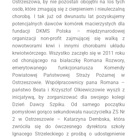
Ostrzeszowa, by nie pozostali obojętni na los tych
osób, które zmagają się z cierpieniem i nieuleczalną
chorobą. I tak już od dwunastu lat pozyskujemy
potencjalnych dawców komórek macierzystych dla
fundacji DKMS Polska – międzynarodowej
organizacji non-profit zajmującej się walką z
nowotworami krwi i innymi chorobami układu
krwiotwórczego. Wszystko zaczęło się w 2011 roku
od chorującego na białaczkę Romana Rozwory,
emerytowanego funkcjonariusza Komendy
Powiatowej Państwowej Straży Pożarnej w
Ostrzeszowie. Współpracownicy pana Romana –
państwo Beata i Krzysztof Olkiewiczowie wyszli z
inicjatywą, by zorganizować dla swojego kolegi
Dzień Dawcy Szpiku. Od samego początku
pomysłowi gorąco sekundowała nauczycielka ZS Nr
2 w Ostrzeszowie – Katarzyna Dembska, która
zwróciła się do ówczesnego dyrektora szkoły
Ignacego Strzeleckiego z prośbą o udostępnienie