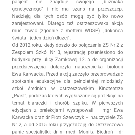
pacjent nie znajduje swojego „bliźniaka
genetycznego” i nie ma szans na przeszczep.
Nadzieją dla tych osób mogą być tylko nowo
zarejestrowani. Dlatego też ostrzeszowska akcja
musi trwać (zgodnie z mottem WOŚP) „dokońca
świata i jeden dzień dłużej”.
Od 2012 roku, kiedy doszło do połączenia ZS Nr 2 z
Zespołem Szkół Nr 3, rejestrację przeniesiono do
budynku przy ulicy Zamkowej 12, a do organizacji
przedsięwzięcia dołączyła nauczycielka biologii
Ewa Karwacka. Przed akcją zaczęto przeprowadzać
spotkania edukacyjne dla pełnoletniej młodzieży
szkół średnich w ostrzeszowskim Kinoteatrze
„Piast”, podczas których wygłaszane są prelekcje na
temat białaczki i chorób szpiku. W pierwszych
edycjach z prelekcjami występowali – mgr Ewa
Karwacka oraz dr Piotr Szewczyk – nauczyciele ZS
Nr 2, a od 2015 roku przyjeżdżają do Ostrzeszowa
panie specjalistki: dr n. med. Monika Biedroń i dr