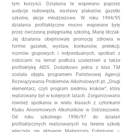
tym korzyści. Działania te wspierano poprzez
audycje radiowęzła, wystawy plakatów, gazetki
szkolne, akcje młodzieżowe. W roku 1994/95
działania profilaktyczne mocno wspierane były
przez ówczesną pielęgniarkę szkolną, Marię Idczak.
Jej działania obejmowały promocję zdrowia w
formie gazetek, wystaw, konkursów, prelekcji,
rozmów grupowych i indywidualnych, spotkań z
rodzicami na temat podłoża uzależnień a także
profilaktykę AIDS. Dodatkowo jedna z klas TM
została objęta programem Państwowej Agencji
Rozwiązywania Problemów Alkoholowych pt. „Drugi
elementarz, czyli program siedmiu kroków”, który
realizowany był w kolejnych latach. Zorganizowano
również spotkania w wielu klasach z członkami
Klubu Anonimowych Alkoholików w Ostrzeszowie.
Od roku szkolnego 1996/97 do działań
profilaktycznych realizowanych na terenie szkoły
włączyła się aktywnie Małgorzata Fuhrmann –