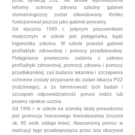
przez dyrekcję ZOZ. Na skutek wprowadzenia
reformy ochrony zdrowia szkolny gabinet
stomatologiczny został zlikwidowany. Krótko
funkcjonował jeszcze jako gabinet prywatny.
Od stycznia 1999 r. jedynym pracownikiem
medycznym w szkole jest pielęgniarka, bądź
higienistka szkolna. W szkole powstał gabinet
profilaktyki zdrowotnej i pomocy przedlekarskiej.
Pielęgniarce powierzono zadania z zakresu
profilaktyki zdrowotnej, promocji zdrowia i pomocy
przedlekarskiej, zaś badania lekarskie i szczepienia
ochronne zostały przypisane do zadań lekarza POZ
(rodzinnego), a za terminowość tych badań i
szczepień odpowiedzialność ponosi rodzic lub
prawny opiekun ucznia.
Od 1996 r. w szkole na szeroką skalę prowadzona
jest promocja honorowego krwiodawstwa (rocznie
ok. 80 osób oddaje krew). Nieocenioną pomoc w
realizacji tego przedsięwzięcia przez lata okazywał