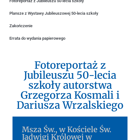
Fotoreportaż z Jubileuszu 50-lecia szkoły
Plansze z Wystawy Jubileuszowej 50-lecia szkoły
Zakończenie
Errata do wydania papierowego
Fotoreportaż z
Jubileuszu 50-lecia
szkoły autorstwa
Grzegorza Kosmali i
Dariusza Wrzalskiego
Msza Św., w Kościele Św.
Jadwigi Królowej w