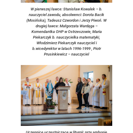
W pierwszej ławce: Stanisław Kowalek – b.
nauczyciel zawodu, absolwenci: Dorota Bacik
(Mosińska), Tadeusz Czwordon i Jerzy Piwoń. W
drugiej ławce: Małgorzata Wardęga –
Komendantka OHP w Ostrzeszowie, Maria
Piekarczyk b. nauczycielka matematyki,
Włodzimierz Piekarczyk nauczyciel i
b.wicedyrektor w latach 1996-1999 , Piotr
Prusinkiewicz – nauczyciel
Uczennice uczestniczące w liturgii: przy ambonie