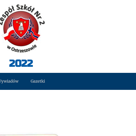
2022
Wywiadów
Gazetki